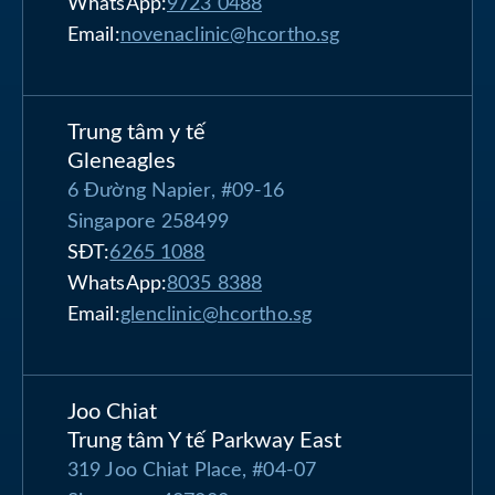
WhatsApp:
9723 0488
Email:
novenaclinic@hcortho.sg
Trung tâm y tế
Gleneagles
6 Đường Napier, #09-16
Singapore 258499
SĐT:
6265 1088
WhatsApp:
8035 8388
Email:
glenclinic@hcortho.sg
Joo Chiat
Trung tâm Y tế Parkway East
319 Joo Chiat Place, #04-07