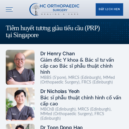
ĐẶT LỊCH HẸN
Tiêm huyết tương giàu tiểu cầu (PRP)
tại Singapore
Dr Henry Chan
Giám đốc Y khoa & Bác sĩ tư vấn
cấp cao Bác sĩ phẫu thuật chỉnh
hình
MBBS (S’pore), MRCS (Edinburgh), MMed
(Orthopaedic Surgery), FRCS (Edinburgh)
Dr Nicholas Yeoh
Bác sĩ phẫu thuật chỉnh hình cố vấn
cấp cao
MBChB (Edinburgh), MRCS (Edinburgh),
MMed (Orthopaedic Surgery), FRCS
(Edinburgh)
Dr Toon Dong Hao