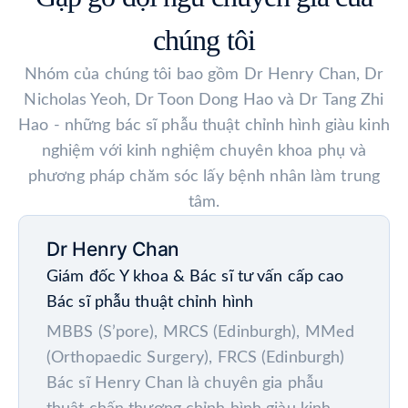
hoạt và chơi thể thao—có thể kết hợp vật lý
trị liệu—đảm bảo an toàn và tối ưu phục hồi.
chúng tôi
Nhóm của chúng tôi bao gồm Dr Henry Chan, Dr
Nicholas Yeoh, Dr Toon Dong Hao và Dr Tang Zhi
Hao - những bác sĩ phẫu thuật chỉnh hình giàu kinh
nghiệm với kinh nghiệm chuyên khoa phụ và
phương pháp chăm sóc lấy bệnh nhân làm trung
tâm.
Dr Henry Chan
Giám đốc Y khoa & Bác sĩ tư vấn cấp cao
Bác sĩ phẫu thuật chỉnh hình
MBBS (S’pore), MRCS (Edinburgh), MMed
(Orthopaedic Surgery), FRCS (Edinburgh)
Bác sĩ Henry Chan là chuyên gia phẫu