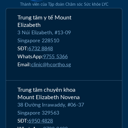
Thành viên của Tập đoàn Chăm sóc Sức khỏe LYC
Trung tâm y tế Mount
Elizabeth
3 Núi Elizabeth, #13-09
Singapore 228510
SĐT:
6732 8848
WhatsApp:
9755 5366
Email:
clinic@hcortho.sg
Trung tâm chuyên khoa
Mount Elizabeth Novena
38 Đường Irrawaddy, #06-37
Singapore 329563
SĐT:
6950 4828