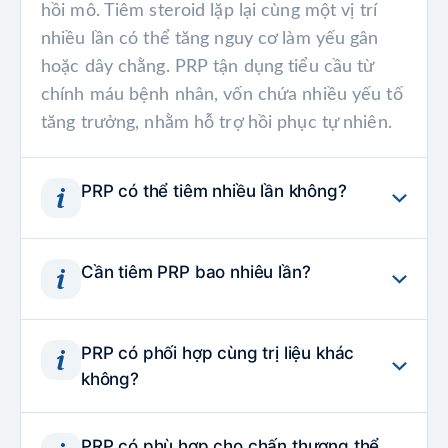
hồi mô. Tiêm steroid lặp lại cùng một vị trí
nhiều lần có thể tăng nguy cơ làm yếu gân
hoặc dây chằng. PRP tận dụng tiểu cầu từ
chính máu bệnh nhân, vốn chứa nhiều yếu tố
tăng trưởng, nhằm hỗ trợ hồi phục tự nhiên.
PRP có thể tiêm nhiều lần không?
Có. PRP có thể nhắc lại khi bác sĩ thấy cần
Cần tiêm PRP bao nhiêu lần?
thiết. Nếu chấn thương kéo dài nhiều tháng
hoặc chấn thương nặng với gân/cơ, thường
Số lần tiêm PRP phụ thuộc loại và mức độ
được đề nghị tiêm nhiều hơn một lần. Số lần
PRP có phối hợp cùng trị liệu khác
nghiêm trọng của chấn thương. Một số người
phụ thuộc mức độ bệnh và phản ứng điều trị.
không?
chỉ cần 1 lần, người khác có thể cần 2 lần
Chuyên gia chỉnh hình sẽ cho biết bạn có cần
hoặc nhiều hơn cách nhau vài tuần. Kế hoạch
tiêm bổ sung không.
Có. PRP thường phối hợp vật lý trị liệu, các
điều trị luôn cá thể hóa theo từng bệnh cảnh.
PRP có phù hợp cho chấn thương thể