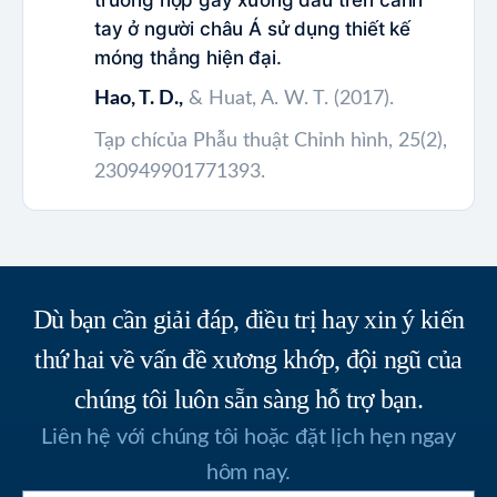
trường hợp gãy xương đầu trên cánh
tay ở người châu Á sử dụng thiết kế
móng thẳng hiện đại.
Hao, T. D.,
& Huat, A. W. T. (2017).
Tạp chícủa Phẫu thuật Chỉnh hình, 25(2),
230949901771393.
Dù bạn cần giải đáp, điều trị hay xin ý kiến
thứ hai về vấn đề xương khớp, đội ngũ của
chúng tôi luôn sẵn sàng hỗ trợ bạn.
Liên hệ với chúng tôi hoặc đặt lịch hẹn ngay
hôm nay.