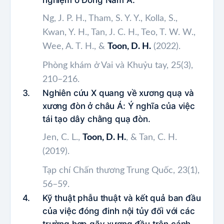
nghiệm ở Đông Nam Á.
Ng, J. P. H., Tham, S. Y. Y., Kolla, S.,
Kwan, Y. H., Tan, J. C. H., Teo, T. W. W.,
Wee, A. T. H., &
Toon, D. H.
(2022).
Phòng khám ở Vai và Khuỷu tay, 25(3),
210–216.
Nghiên cứu X quang về xương quạ và
xương đòn ở châu Á: Ý nghĩa của việc
tái tạo dây chằng quạ đòn.
Jen, C. L.,
Toon, D. H.
, & Tan, C. H.
(2019).
Tạp chí Chấn thương Trung Quốc, 23(1),
56–59.
Kỹ thuật phẫu thuật và kết quả ban đầu
của việc đóng đinh nội tủy đối với các