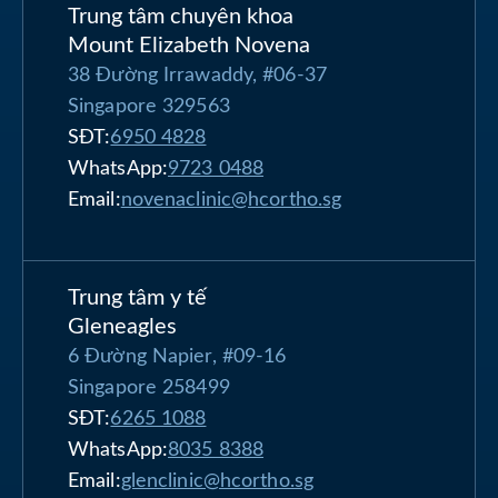
Trung tâm chuyên khoa
Mount Elizabeth Novena
38 Đường Irrawaddy, #06-37
Singapore 329563
SĐT:
6950 4828
WhatsApp:
9723 0488
Email:
novenaclinic@hcortho.sg
Trung tâm y tế
Gleneagles
6 Đường Napier, #09-16
Singapore 258499
SĐT:
6265 1088
WhatsApp:
8035 8388
Email:
glenclinic@hcortho.sg