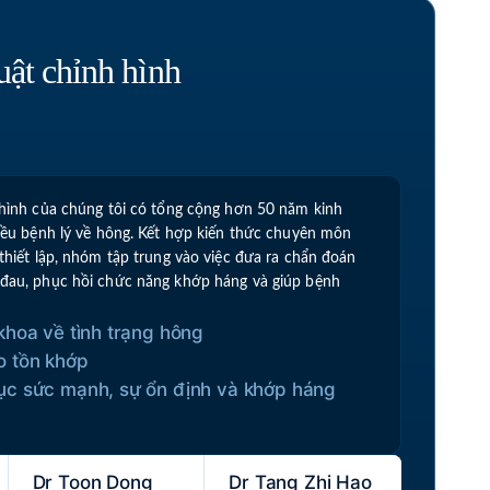
uật chỉnh hình
 hình của chúng tôi có tổng cộng hơn 50 năm kinh
iều bệnh lý về hông. Kết hợp kiến ​​thức chuyên môn
thiết lập, nhóm tập trung vào việc đưa ra chẩn đoán
 đau, phục hồi chức năng khớp háng và giúp bệnh
khoa về tình trạng hông
o tồn khớp
ục sức mạnh, sự ổn định và khớp háng
Dr Toon Dong
Dr Tang Zhi Hao