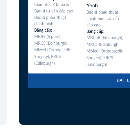
Yeoh
Giám đốc Y khoa &
Bác sĩ tư vấn cấp cao
Bác sĩ phẫu thuật
Bác sĩ phẫu thuật
chỉnh hình cố vấn
chỉnh hình
cấp cao
Bằng cấp:
Bằng cấp:
MBBS (S’pore),
MBChB (Edinburgh),
MRCS (Edinburgh),
MRCS (Edinburgh),
MMed (Orthopaedic
MMed (Orthopaedic
Surgery), FRCS
Surgery), FRCS
(Edinburgh)
(Edinburgh)
ĐẶT L