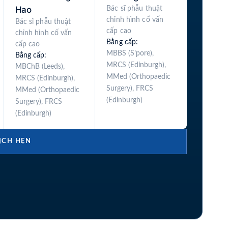
Hao
Bác sĩ phẫu thuật
chỉnh hình cố vấn
Bác sĩ phẫu thuật
cấp cao
chỉnh hình cố vấn
Bằng cấp:
cấp cao
MBBS (S’pore),
Bằng cấp:
MRCS (Edinburgh),
MBChB (Leeds),
MMed (Orthopaedic
MRCS (Edinburgh),
Surgery), FRCS
MMed (Orthopaedic
(Edinburgh)
Surgery), FRCS
(Edinburgh)
ỊCH HẸN