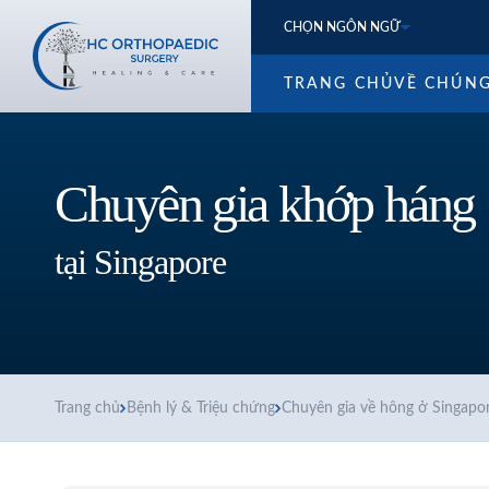
CHỌN NGÔN NGỮ
TRANG CHỦ
VỀ CHÚNG
Chuyên gia khớp háng
tại Singapore
Trang chủ
Bệnh lý & Triệu chứng
Chuyên gia về hông ở Singapo