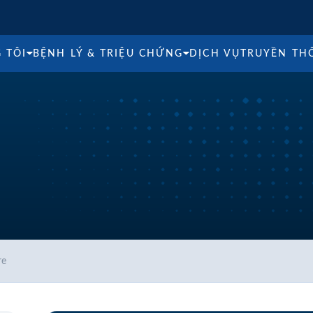
 TÔI
BỆNH LÝ & TRIỆU CHỨNG
DỊCH VỤ
TRUYỀN TH
re