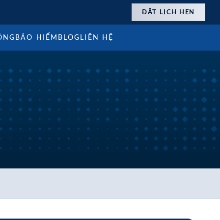
ĐẶT LỊCH HẸN
ÔNG
BẢO HIỂM
BLOG
LIÊN HỆ