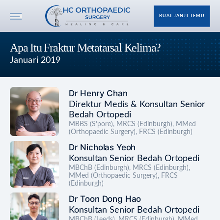
BUAT JANJI TEMU
Apa Itu Fraktur Metatarsal Kelima?
Januari 2019
Dr Henry Chan
Direktur Medis & Konsultan Senior
Bedah Ortopedi
MBBS (S’pore), MRCS (Edinburgh), MMed
(Orthopaedic Surgery), FRCS (Edinburgh)
Dr Nicholas Yeoh
Konsultan Senior Bedah Ortopedi
MBChB (Edinburgh), MRCS (Edinburgh),
MMed (Orthopaedic Surgery), FRCS
(Edinburgh)
Dr Toon Dong Hao
Konsultan Senior Bedah Ortopedi
MBChB (Leeds), MRCS (Edinburgh), MMed