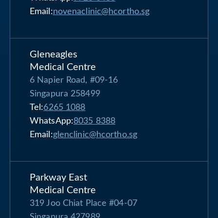
Email:
novenaclinic@hcortho.sg
Gleneagles
Medical Centre
6 Napier Road, #09-16
Singapura 258499
Tel:
6265 1088
WhatsApp:
8035 8388
Email:
glenclinic@hcortho.sg
Parkway East
Medical Centre
319 Joo Chiat Place #04-07
Singapura 427989